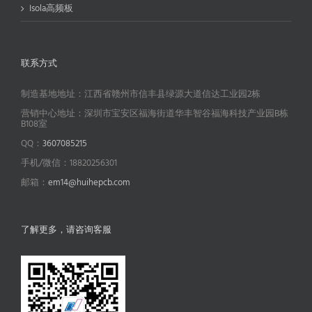
Isola高频板
联系方式
制造基地地址：江西省赣州市信丰县绿源大道信达工业园2栋
营销中心地址：深圳市宝安区福海街道华丰智谷福海科技产业园B栋
B108室
QQ：
3607085215
手机/微信：18820256301
邮箱：
em14@huihepcb.com
了解更多，请咨询客服