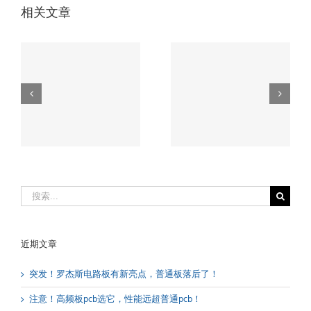
相关文章
突发！pcb高频
电
注意！高频板
电路板有新亮
，
pcb选它，性能
点，普通pcb板
！
远超普通pcb！
落后了！
搜
索：
近期文章
突发！罗杰斯电路板有新亮点，普通板落后了！
注意！高频板pcb选它，性能远超普通pcb！