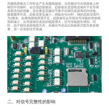
高频线路板在工作时会产生高频电磁场，当高频信号在线路板上的
铜箔中传输时，会出现趋肤效应。趋肤效应是指电流倾向于在导体
表面流动的现象，其结果是高频信号集中在铜箔表面薄层内传输。
随着频率升高，趋肤深度会减小，例如在1GHz时，铜的趋肤深度约
为2微米。如果电镀铜厚度不足，趋肤效应会导致信号传输的有效截
面积减小，从而使铜箔表层的电阻增大，信号传输损失增加。同
时，由于铜箔表面电阻升高，高频信号还会以热能形式散失更多能
量，进一步加剧信号衰减。
二、对信号完整性的影响