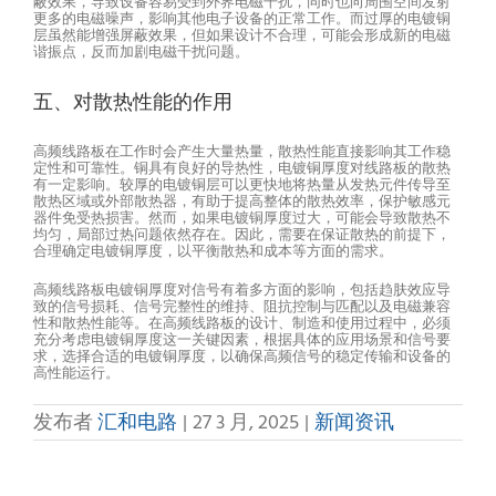
蔽效果，导致设备容易受到外界电磁干扰，同时也向周围空间发射
更多的电磁噪声，影响其他电子设备的正常工作。而过厚的电镀铜
层虽然能增强屏蔽效果，但如果设计不合理，可能会形成新的电磁
谐振点，反而加剧电磁干扰问题。
五、对散热性能的作用
高频线路板在工作时会产生大量热量，散热性能直接影响其工作稳
定性和可靠性。铜具有良好的导热性，电镀铜厚度对线路板的散热
有一定影响。较厚的电镀铜层可以更快地将热量从发热元件传导至
散热区域或外部散热器，有助于提高整体的散热效率，保护敏感元
器件免受热损害。然而，如果电镀铜厚度过大，可能会导致散热不
均匀，局部过热问题依然存在。因此，需要在保证散热的前提下，
合理确定电镀铜厚度，以平衡散热和成本等方面的需求。
高频线路板电镀铜厚度对信号有着多方面的影响，包括趋肤效应导
致的信号损耗、信号完整性的维持、阻抗控制与匹配以及电磁兼容
性和散热性能等。在高频线路板的设计、制造和使用过程中，必须
充分考虑电镀铜厚度这一关键因素，根据具体的应用场景和信号要
求，选择合适的电镀铜厚度，以确保高频信号的稳定传输和设备的
高性能运行。
发布者
汇和电路
|
27 3 月, 2025
|
新闻资讯