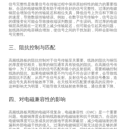
信号完整性是衡量信号在传输过程中保持原始特性的能力的重要指
标。合适的电镀铜厚度有助于维持良好的信号完整性。过薄的电镀
铜层会增加信号的传输延迟和相位失真，降低信号上升沿和下降沿
的速度，导致数据传输错误。例如，在数字信号传输中，信号边沿
的缓慢变化可能会导致接收端误判数据，产生误码。而过厚的电镀
铜层虽然能在一定程度上减少传输延迟，但可能会引起其他问题，
如线路间的电容耦合增加，使信号之间的干扰加剧，同样会影响信
号完整性。
三、阻抗控制与匹配
高频线路板的阻抗控制对于信号传输至关重要。线路的阻抗与铜箔
的厚度密切相关，较厚的铜箔通常具有较低的阻抗。在高频信号传
输中，为了实现良好的信号匹配和最小的反射损耗，需要精确控制
线路的阻抗。如果电镀铜厚度不均匀或不符合设计要求，会导致线
路阻抗不匹配，从而产生信号反射。反射信号会与原信号叠加，造
成信号失真和传输效率下降。在天线等对匹配要求极高的应用中，
这种影响尤为明显，可能导致天线辐射效率降低，通信质量下降。
四、对电磁兼容性的影响
高频线路板周围的电磁环境复杂，电磁兼容性（EMC）是一个重要
问题。电镀铜厚度会影响线路板的电磁辐射和抗干扰能力。合适的
电镀铜厚度可以形成良好的接地平面和屏蔽层，减少电磁辐射的泄
漏和外部电磁干扰的侵入。过薄的电镀铜层可能无法提供足够的屏