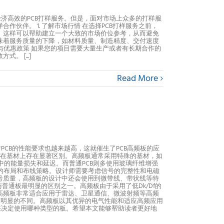
济高效的PCB打样服务。但是，面对市场上众多的打样服
伙伴。 1. 了解市场行情 在选择PCB打样服务之前，
。这样可以帮助建立一个大致的市场价位参考，从而避免
意味着服务质量的下降，如材料质量、制造精度、交付速度
与优惠政策 如果您的项目需要大量生产或者有长期合作的
 [...]
Read More
CB的性能要求也越来越高，这就催生了PCB高频板的应
通板在基材上存在显著区别。高频板通常采用特殊的基材，如
程中的能量损失和延迟。而普通PCB则多使用玻璃纤维增强
细的布局和布线策略。设计师需要考虑信号的完整性和电磁
号质量，高频板的设计中还会使用到微带线、带状线等特
与普通板最明显的区别之一。高频板由于采用了低Dk/Df的
高频板非常适合应用于雷达、卫星通信、微波射频等高频
都有明显的不同。高频板以其优异的电气性能和适应高频应用
来决定使用哪种类型的板。希望本文能够帮助读者更好地