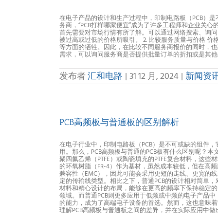
在电子产品的设计和生产过程中，印制电路板（PCB）
务商，“PCB打样哪家便宜”成为了许多工程师和企业关心
首先需要对市场行情有所了解。可以通过网络搜索、询问
被过高或过低的价格所吸引。 2. 比较服务质量与价格
等方面的牺牲。因此，在比较不同服务商报价的同时，也要
需求，可以询问服务商是否提供批量订单的折扣或是其他优
发布者
汇和电路
|
31 12 月, 2024
|
新闻资
PCB高频板与普通板的区别解析
在电子行业中，印制电路板（PCB）是不可或缺的组件，
用。那么，PCB高频板与普通的PCB板有什么区别呢？
聚四氟乙烯（PTFE）或陶瓷填充的PTFE复合材料，这
的环氧树脂（FR-4）作为基材，虽然成本较低，但在高
兼容性（EMC），因此可能会采用更短的走线、更宽的
定的传输线类型。相比之下，普通PCB的设计相对简单，对
材料和精心设计的布局，能够在更高的频率下保持稳定的
领域。而普通PCB则更多应用于低频或中频的电子产品中
的能力，成为了高端电子设备的首选。然而，这也意味着
理解PCB高频板与普通板之间的差异，并在实际应用中做