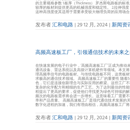
的主要规格参数 1.板厚（Thickness） 罗杰斯电路板
较厚的板材则提供更高的机械强度和稳定性。 2.拉伸强度（Ten
这种高强度使其适用于需要承受较大物理负荷的应用场合。 [.
发布者
汇和电路
|
29 12 月, 2024
|
新闻资
高频高速板工厂，引领通信技术的未来之
在快速发展的电子行业中，’高频高速板工厂’正成为推动
通讯设备、雷达系统以及高级计算机硬件等领域。本文将
理高频率信号的电路板材。与传统电路板不同，这类板材
求极高的通信技术领域。 高频高速板工厂的重要性 随着
色，它们是连接创新理念与实际应用的桥梁。这些工厂不
复杂的化学配方和精细的生产工艺。为了达到最佳的性能
程提出了更高的要求，促使他们寻找更为绿色可持续的解
频次的电路板需求将会进一步增长。这意味着工厂需要不
率和产品质量。 高频高速板工厂是现代通信技术发展的
数字化进程的加速，我们有理由相信，高频高速板工厂将
发布者
汇和电路
|
29 12 月, 2024
|
新闻资