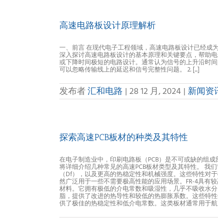
高速电路板设计原理解析
一、前言 在现代电子工程领域，高速电路板设计已经成
深入探讨高速电路板设计的基本原理和关键要点，帮助电子
或下降时间极短的电路设计。通常认为信号的上升沿时间少于6
可以忽略传输线上的延迟和信号完整性问题。 2. [...]
发布者
汇和电路
|
28 12 月, 2024
|
新闻资
探索高速PCB板材的种类及其特性
在电子制造业中，印刷电路板（PCB）是不可或缺的组
将详细介绍几种常见的高速PCB板材类型及其特性。 我
（Df），以及更高的热稳定性和机械强度。这些特性对于确
然广泛用于一些不需要极高性能的应用场景。FR-4具有较高的
材料。它拥有极低的介电常数和吸湿性，几乎不吸收水分，
脂，提供了改进的热导性和较低的热膨胀系数。这些特性使
供了极佳的热稳定性和低介电常数。这类板材通常用于航空航