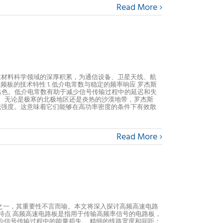
Read More
在材料科学领域的深厚积累，为通信设备、卫星天线、航
板的技术特性 1. 低介电常数与稳定的频率响应 罗杰斯
中表现出色。低介电常数有助于减少信号传输过程中的延迟和失
。无论是极寒的北极地区还是炎热的沙漠地带，罗杰斯
机械强度。这意味着它们能够在高功率密度的条件下有效散
Read More
之一，其重要性不言而喻。本文将深入探讨高频高速电路
特点 高频高速电路板是指用于传输高频率信号的电路板，
减少信号传输过程中的能量损失。 精细的线路宽度和间距：