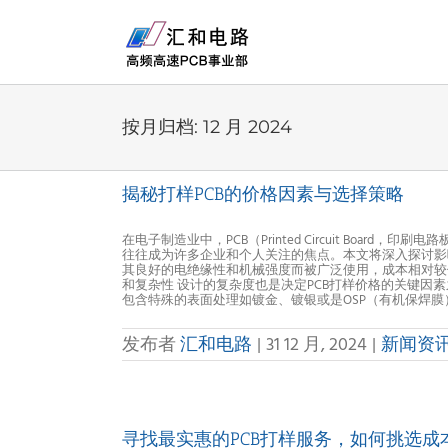
Skip
to
content
按月归档:
12 月 2024
揭秘打样PCB的价格因素与选择策略
在电子制造业中，PCB（Printed Circuit B
往往成为许多企业和个人关注的焦点。本文将深入探讨影响P
其良好的电绝缘性和机械强度而被广泛使用，成本相对较低
和复杂性 设计的复杂度也是决定PCB打样价格的关键因
包含特殊的表面处理如镀金、镀银或是OSP（有机保焊膜），同样
发布者
汇和电路
|
31 12 月, 2024
|
新闻资
寻找最实惠的PCB打样服务，如何挑选成