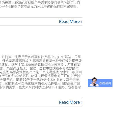
场景需要不同的板厚：较薄的板材适用于需要轻便且灵活的应用，而
0MPa），这一特性确保了其在高应力环境中仍能保持结构完整性。
Read More
，它们被广泛应用于各种高科技产品中，如5G基站、卫星
 什么是高频高速板？ 高频高速板是一种专门设计用于处
和速度。这对于实现高效的数据传输至关重要，尤其在要
益增加。高频高速板工厂在这一过程中扮演着不可或缺的角
与挑战 高频高速板的生产是一个充满挑战的过程，涉及到
终产品的测试与认证。此外，环保法规也对工厂的生产过
关键角色。随着6G等下一代通信技术的探索，对于更高
时，智能制造和自动化技术的引入也将极大地提高生产效
市场的需求，也为未来的科技进步铺平了道路。随着全球
Read More