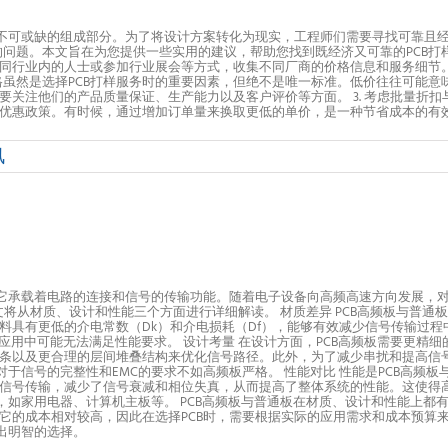
是不可或缺的组成部分。为了将设计方案转化为现实，工程师们需要寻找可靠且经
的问题。本文旨在为您提供一些实用的建议，帮助您找到既经济又可靠的PCB打样合作
同行业内的人士或参加行业展会等方式，收集不同厂商的价格信息和服务细节
 价格虽然是选择PCB打样服务时的重要因素，但绝不是唯一标准。低价往往可能
关注他们的产品质量保证、生产能力以及客户评价等方面。 3. 考虑批量折扣
惠政策。有时候，通过增加订单量来换取更低的单价，是一种节省成本的有效方式。
讯
它承载着电路的连接和信号的传输功能。随着电子设备向高频高速方向发展，对P
本文将从材质、设计和性能三个方面进行详细解读。 材质差异 PCB高频板与普
些材料具有更低的介电常数（Dk）和介电损耗（Df），能够有效减少信号传输过
频应用中可能无法满足性能要求。 设计考量 在设计方面，PCB高频板需要更精
线条以及更合理的层间堆叠结构来优化信号路径。此外，为了减少串扰和提高信
于信号的完整性和EMC的要求不如高频板严格。 性能对比 性能是PCB高频板
信号传输，减少了信号衰减和相位失真，从而提高了整体系统的性能。这使得
，如家用电器、计算机主板等。 PCB高频板与普通板在材质、设计和性能上
它的成本相对较高，因此在选择PCB时，需要根据实际的应用需求和成本预算
出明智的选择。