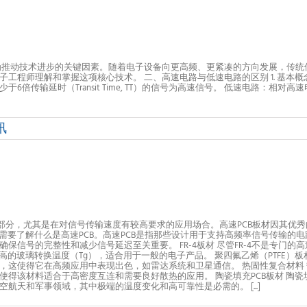
为推动技术进步的关键因素。随着电子设备向更高频、更紧凑的方向发展，传统
工程师理解和掌握这项核心技术。 二、高速电路与低速电路的区别 1. 基本
倍传输延时（Transit Time, TT）的信号为高速信号。 低速电路：相
讯
成部分，尤其是在对信号传输速度有较高要求的应用场合。高速PCB板材因其优
们需要了解什么是高速PCB。高速PCB是指那些设计用于支持高频率信号传输的
保信号的完整性和减少信号延迟至关重要。 FR-4板材 尽管FR-4不是专门的
玻璃转换温度（Tg），适合用于一般的电子产品。 聚四氟乙烯（PTFE）板材 PT
这使得它在高频应用中表现出色，如雷达系统和卫星通信。 热固性复合材料 
得该材料适合于高密度互连和需要良好散热的应用。 陶瓷填充PCB板材 陶瓷
天和军事领域，其中极端的温度变化和高可靠性是必需的。 [...]