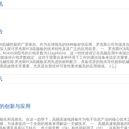
讯
合
性和机械性能而广受推崇。作为全球领先的特种板材供应商，罗杰斯公司凭借其
探讨罗杰斯PCB高频板的技术特性及其广泛的应用前景。 一、罗杰斯PCB高频
RO4350B型号的介电常数为3.33@10GHz，这一特性使得它在高频应用
内能保持介电常数稳定，这对于需要在各种环境下工作的通信设备来说至关重要
性能与机械性能 罗杰斯PCB高频板采用先进的材料配方，具备优异的热传导性能和
障非常重要，尤其是在那些对可靠性要求极高的应用领域。 3. [...]
讯
的创新与应用
能化和高效化。在这一趋势下，高频高速电路板作为电子信息产业的核心技术
展，为读者提供一个全面的视角来理解这一关键技术。 一、高频高速电路板的
路板通常具有以下特点： 低介电常数（Dk）和低损耗因子（Df）：这有助于