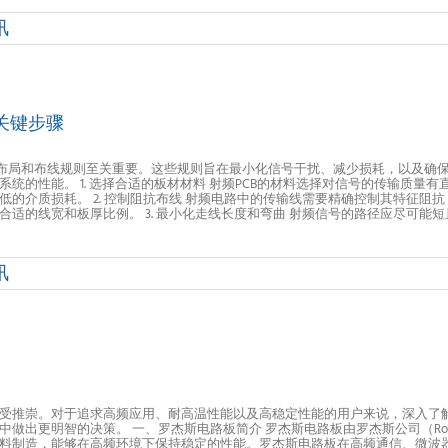
讯
关键步骤
的布局和布线规则至关重要。这些规则旨在最小化信号干扰、减少损耗，以及确保
性能。 1. 选择合适的板材材料 射频PCB的材料选择对信号的传输质量有直接影响
的介质损耗。 2. 控制阻抗布线 射频电路中的传输线需要精确控制其特征阻抗
适的线宽和板厚比例。 3. 最小化走线长度和弯曲 射频信号的路径应尽可能
讯
受推崇。对于追求高频应用、耐高温性能以及高稳定性能的用户来说，深入了
更明智的决策。 一、罗杰斯电路板简介 罗杰斯电路板由罗杰斯公司（Rogers 
强材料制造，能够在高频环境下保持稳定的性能。罗杰斯电路板在高频通信、微波