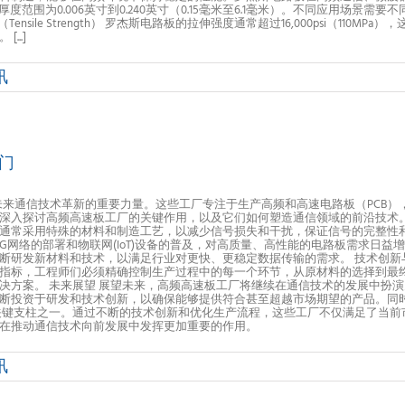
的标准厚度范围为0.006英寸到0.240英寸（0.15毫米至6.1毫米）。不同应用
sile Strength） 罗杰斯电路板的拉伸强度通常超过16,000psi（11
..]
讯
门
未来通信技术革新的重要力量。这些工厂专注于生产高频和高速电路板（PCB）
深入探讨高频高速板工厂的关键作用，以及它们如何塑造通信领域的前沿技术。
通常采用特殊的材料和制造工艺，以减少信号损失和干扰，保证信号的完整性
5G网络的部署和物联网(IoT)设备的普及，对高质量、高性能的电路板需求日
断研发新材料和技术，以满足行业对更快、更稳定数据传输的需求。 技术创新
指标，工程师们必须精确控制生产过程中的每一个环节，从原材料的选择到最
决方案。 未来展望 展望未来，高频高速板工厂将继续在通信技术的发展中扮演
断投资于研发和技术创新，以确保能够提供符合甚至超越市场期望的产品。同
关键支柱之一。通过不断的技术创新和优化生产流程，这些工厂不仅满足了当前
在推动通信技术向前发展中发挥更加重要的作用。
讯