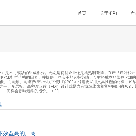
首页
关于汇和
产
oard，印刷电路板）是不可或缺的组成部分。无论是初创企业还是成熟制造商，在产品设计
CB打样价格的因素，并提供一些实用的选择策略。 1. 材料成本的影响 PCB
。而高频、高速或特殊环境下使用的PCB可能需要采用更高性能的材料，如聚四氟
素之一。多层板、高密度互连（HDI）设计或是含有微细线路和紧密间距的PC
会影响最终的报价。 3. [...]
讯
本效益高的厂商