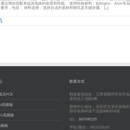
过增加层数来提高电路的密度和性能。 使用特殊材料：如Rogers、Arlon
求，包括： 材料选择：选择合适的基材和铜箔是关键步骤。 [...]
讯
心
联系方式
混压PCB
制造基地地址：江西省赣州市信丰县
道信达工业园2栋
ers高频板
营销中心地址：深圳市宝安区福海街
智谷福海科技产业园B栋B108室
onic高频板
QQ：
3607085215
高频板
手机/微信：18820256301