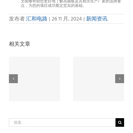
文能够帮助您更好地了解高频板及其相关生产厂家的选择要
点，为您的项目成功奠定坚实的基础。
发布者
汇和电路
|
26 11 月, 2024
|
新闻资讯
相关文章
突发！pcb高频
电
注意！高频板
电路板有新亮
，
pcb选它，性能
点，普通pcb板
！
远超普通pcb！
落后了！
搜
索：